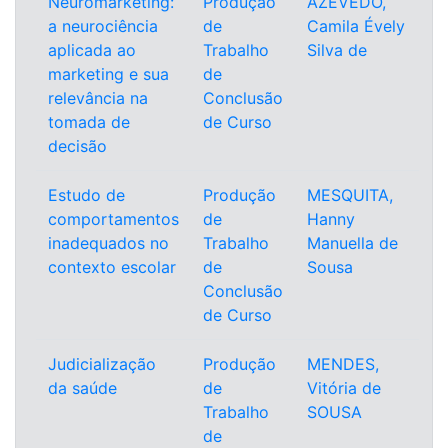
Neuromarketing:
Produção
AZEVEDO,
a neurociência
de
Camila Évely
aplicada ao
Trabalho
Silva de
marketing e sua
de
relevância na
Conclusão
tomada de
de Curso
decisão
Estudo de
Produção
MESQUITA,
comportamentos
de
Hanny
inadequados no
Trabalho
Manuella de
contexto escolar
de
Sousa
Conclusão
de Curso
Judicialização
Produção
MENDES,
da saúde
de
Vitória de
Trabalho
SOUSA
de