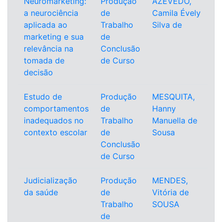
Neuromarketing:
Produção
AZEVEDO,
a neurociência
de
Camila Évely
aplicada ao
Trabalho
Silva de
marketing e sua
de
relevância na
Conclusão
tomada de
de Curso
decisão
Estudo de
Produção
MESQUITA,
comportamentos
de
Hanny
inadequados no
Trabalho
Manuella de
contexto escolar
de
Sousa
Conclusão
de Curso
Judicialização
Produção
MENDES,
da saúde
de
Vitória de
Trabalho
SOUSA
de