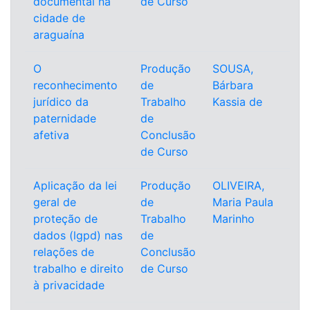
documental na
de Curso
cidade de
araguaína
O
Produção
SOUSA,
reconhecimento
de
Bárbara
jurídico da
Trabalho
Kassia de
paternidade
de
afetiva
Conclusão
de Curso
Aplicação da lei
Produção
OLIVEIRA,
geral de
de
Maria Paula
proteção de
Trabalho
Marinho
dados (lgpd) nas
de
relações de
Conclusão
trabalho e direito
de Curso
à privacidade