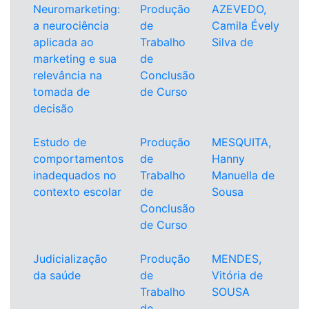
Neuromarketing:
Produção
AZEVEDO,
a neurociência
de
Camila Évely
aplicada ao
Trabalho
Silva de
marketing e sua
de
relevância na
Conclusão
tomada de
de Curso
decisão
Estudo de
Produção
MESQUITA,
comportamentos
de
Hanny
inadequados no
Trabalho
Manuella de
contexto escolar
de
Sousa
Conclusão
de Curso
Judicialização
Produção
MENDES,
da saúde
de
Vitória de
Trabalho
SOUSA
de