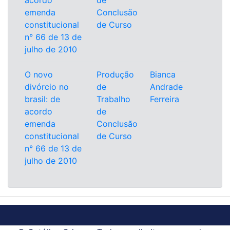
acordo
de
emenda
Conclusão
constitucional
de Curso
n° 66 de 13 de
julho de 2010
O novo
Produção
Bianca
divórcio no
de
Andrade
brasil: de
Trabalho
Ferreira
acordo
de
emenda
Conclusão
constitucional
de Curso
n° 66 de 13 de
julho de 2010